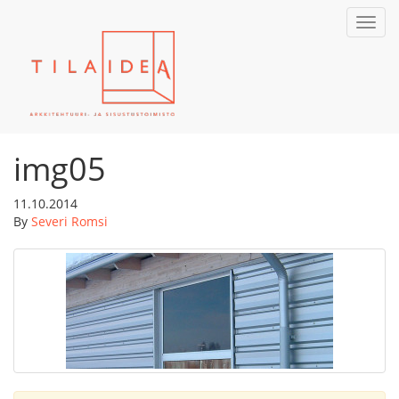
Toggl
navig
img05
11.10.2014
By
Severi Romsi