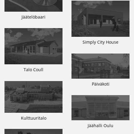
Jäätelöbaari
Simply City House
Talo Coull
Päiväkoti
Kulttuuritalo
Jäähalli Oulu