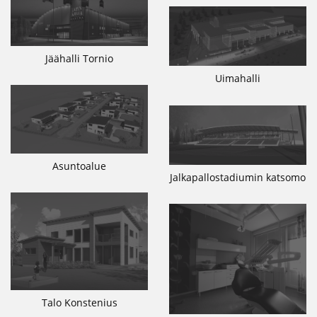
Jäähalli Tornio
Uimahalli
Asuntoalue
Jalkapallostadiumin katsomo
Talo Konstenius