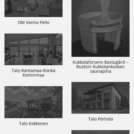
Okt Vanha Pello
Kukkolaforsens Bastugård –
Ruotsin Kukkolankosken
Talo Rantamaa-Rönkä
saunapiha
Keminmaa
Talo Pörhölä
Talo Kokkonen