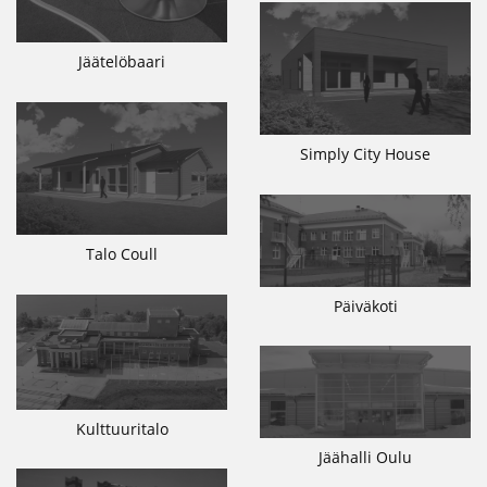
Jäätelöbaari
Simply City House
Talo Coull
Päiväkoti
Kulttuuritalo
Jäähalli Oulu