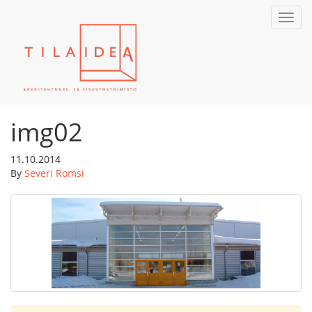
Toggl
navig
img02
11.10.2014
By
Severi Romsi