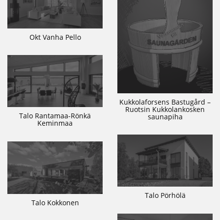
Okt Vanha Pello
Kukkolaforsens Bastugård –
Ruotsin Kukkolankosken
Talo Rantamaa-Rönkä
saunapiha
Keminmaa
Talo Pörhölä
Talo Kokkonen