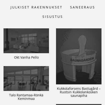
JULKISET RAKENNUKSET
SANEERAUS
SISUSTUS
Okt Vanha Pello
Kukkolaforsens Bastugård –
Ruotsin Kukkolankosken
Talo Rantamaa-Rönkä
saunapiha
Keminmaa