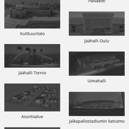
Päiväkoti
Kulttuuritalo
Jäähalli Oulu
Jäähalli Tornio
Uimahalli
Asuntoalue
Jalkapallostadiumin katsomo