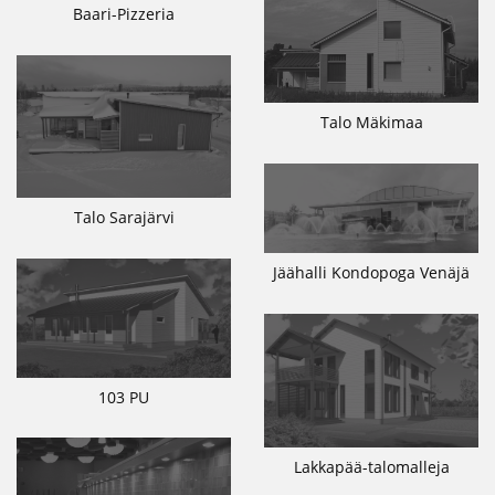
Baari-Pizzeria
Talo Mäkimaa
Talo Sarajärvi
Jäähalli Kondopoga Venäjä
103 PU
Lakkapää-talomalleja