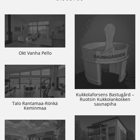
Okt Vanha Pello
Kukkolaforsens Bastugård –
Ruotsin Kukkolankosken
Talo Rantamaa-Rönkä
saunapiha
Keminmaa