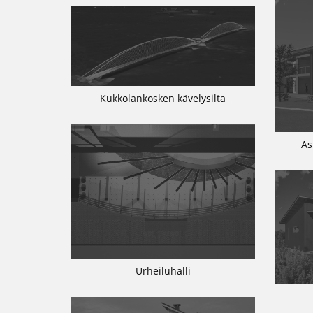
Kukkolankosken kävelysilta
As
Urheiluhalli