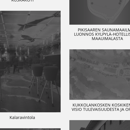
PIKISAAREN SAUNAMAAIL
LUONNOS KYLPYLÄ-HOTELLIS
MAAUIMALASTA
KUKKOLANKOSKEN KOSKIKEN
VISIO TULEVAISUUDESTA JA O
Kalaravintola