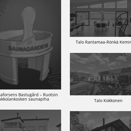
Talo Rantamaa-Rönkä Kem
aforsens Bastugård – Ruotsin
ukkolankosken saunapiha
Talo Kokkonen