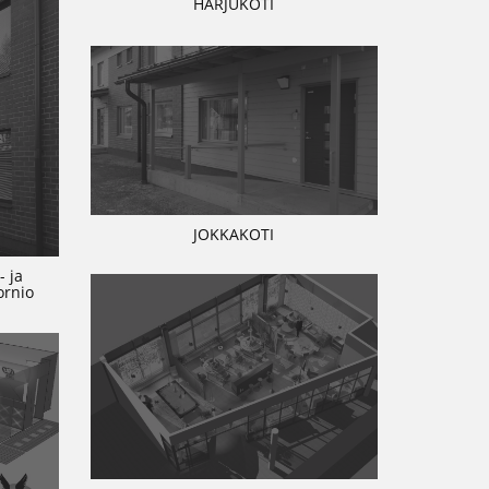
HARJUKOTI
JOKKAKOTI
- ja
ornio