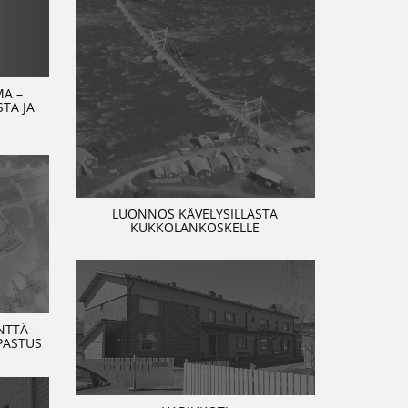
MA –
TA JA
LUONNOS KÄVELYSILLASTA
KUKKOLANKOSKELLE
TTÄ –
PASTUS