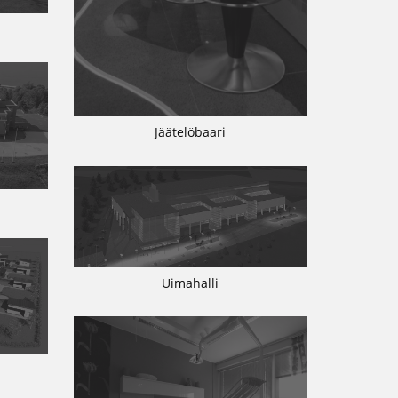
Jäätelöbaari
Uimahalli