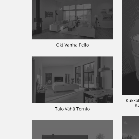
Okt Vanha Pello
Kukkol
K
Talo Vähä Tornio