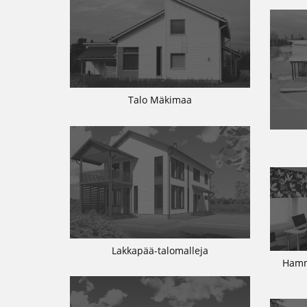
Talo Mäkimaa
Lakkapää-talomalleja
Hamm