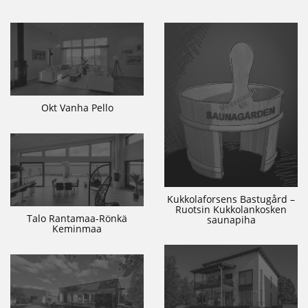
Okt Vanha Pello
Kukkolaforsens Bastugård –
Ruotsin Kukkolankosken
Talo Rantamaa-Rönkä
saunapiha
Keminmaa