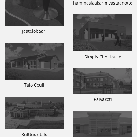
hammaslääkärin vastaanotto
Jäätelöbaari
Simply City House
Talo Coull
Päiväkoti
Kulttuuritalo