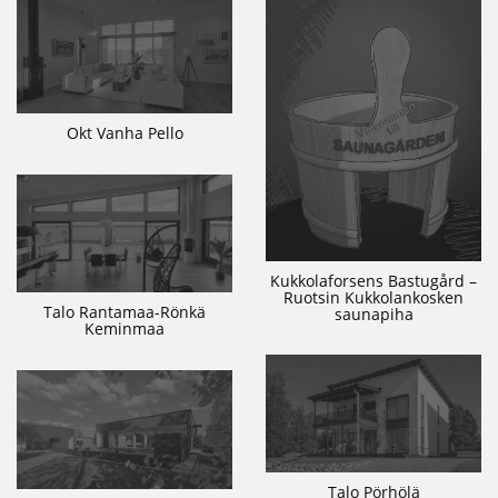
Okt Vanha Pello
Kukkolaforsens Bastugård –
Ruotsin Kukkolankosken
Talo Rantamaa-Rönkä
saunapiha
Keminmaa
Talo Pörhölä