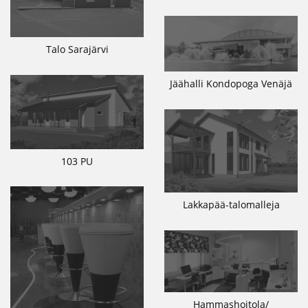
Talo Sarajärvi
Jäähalli Kondopoga Venäjä
103 PU
Lakkapää-talomalleja
Hammashoitola/