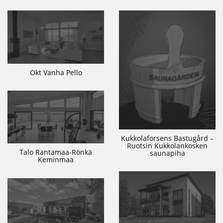
Okt Vanha Pello
Kukkolaforsens Bastugård –
Ruotsin Kukkolankosken
Talo Rantamaa-Rönkä
saunapiha
Keminmaa