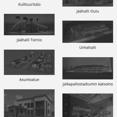
Kulttuuritalo
Jäähalli Oulu
Jäähalli Tornio
Uimahalli
Asuntoalue
Jalkapallostadiumin katsomo