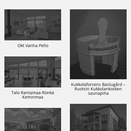
Okt Vanha Pello
Kukkolaforsens Bastugård –
Ruotsin Kukkolankosken
Talo Rantamaa-Rönkä
saunapiha
Keminmaa