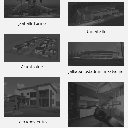
Jäähalli Tornio
Uimahalli
Asuntoalue
Jalkapallostadiumin katsomo
Talo Konstenius