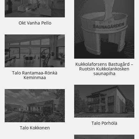
Okt Vanha Pello
Kukkolaforsens Bastugård –
Ruotsin Kukkolankosken
Talo Rantamaa-Rönkä
saunapiha
Keminmaa
Talo Pörhölä
Talo Kokkonen