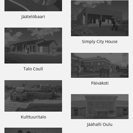
Jäätelöbaari
Simply City House
Talo Coull
Päiväkoti
Kulttuuritalo
Jäähalli Oulu